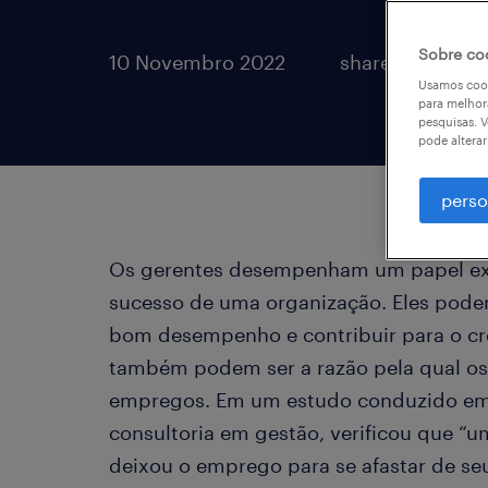
Sobre co
10 Novembro 2022
share article:
Usamos cook
para melhor
pesquisas. V
pode altera
perso
Os gerentes desempenham um papel ex
sucesso de uma organização. Eles podem
bom desempenho e contribuir para o cr
também podem ser a razão pela qual os
empregos. Em um estudo conduzido em 
consultoria em gestão, verificou que “
deixou o emprego para se afastar de 