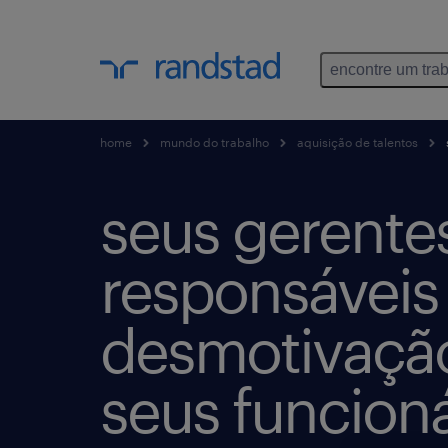
encontre um tra
home
mundo do trabalho
aquisição de talentos
seus gerente
responsáveis
desmotivaçã
seus funcioná