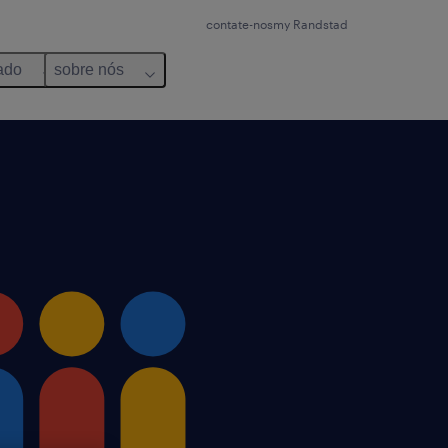
contate-nos
my Randstad
ado
sobre nós