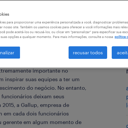
okies
ies para proporcionar uma experiência personalizada a você, diagnosticar problemas
ar nosso site. Também os usamos cookies para oferecer a você informações mais relev
ocê pode aceitá-los ou recusá-los, ou clicar em “personalizar” para especificar sua esc
r suas opções a qualquer momento. Para mais informações, consulte a nossa
política 
nalizar
recusar todos
aceit
tremamente importante no
 inspirar suas equipes a ter um
escimento do negócio. No entanto,
 funcionários deixam seus
2015, a Gallup, empresa de
um em cada dois funcionários
seu gerente em algum momento de