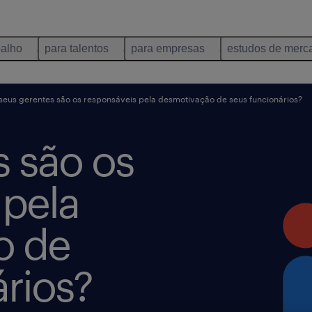
balho
para talentos
para empresas
estudos de merc
seus gerentes são os responsáveis pela desmotivação de seus funcionários?
s são os
 pela
o de
rios?