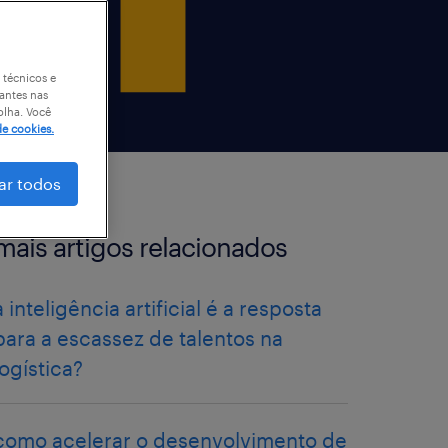
 técnicos e
antes nas
olha. Você
de cookies.
ar todos
mais artigos relacionados
a inteligência artificial é a resposta
para a escassez de talentos na
logística?
como acelerar o desenvolvimento de