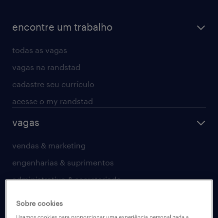
encontre um trabalho
todas as vagas
vagas na randstad
cadastre seu currículo
acesse o my randstad
vagas
vendas & marketing
engenharias & suprimentos
administrativo & secretariado
contact center
Sobre cookies
farmacêutico & saúde
Usamos cookies para proporcionar uma experiência personalizada a