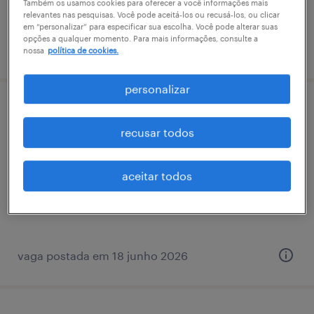
Também os usamos cookies para oferecer a você informações mais
relevantes nas pesquisas. Você pode aceitá-los ou recusá-los, ou clicar
em “personalizar” para especificar sua escolha. Você pode alterar suas
opções a qualquer momento. Para mais informações, consulte a
vaga postada em 24 junho 2026
nossa
política de cookies.
personalizar
auxiliar de o&m - são paulo/sp
recusar todos
são paulo, são paulo
permanente
aceitar todos
R$1,501 - R$2,500 por mês
vaga postada em 18 junho 2026