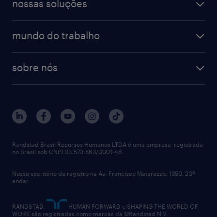
finanças & contabilidade
nossas soluções
talent trends
enterprise
diversidade
bancos & seguradoras
operational
estudo de marca empregadora
soluções
contato
tecnologia da informação
mundo do trabalho
recrutamento especializado - professional
workpulse
contato
tecnologia no rh
RPO (Recruitment Process Outsourcing)
sobre nós
aquisição de talentos
recrutamento & gestão do talento temporário
sobre nós
gestão de talentos
outplacement
trabalhe conosco
notícias de rh
digital
imprensa
talent advisory services
políticas corporativas
Randstad Brasil Recursos Humanos LTDA é uma empresa registrada
no Brasil sob CNPJ 03.573.863/0001-46.
diversidade
Nosso escritório de registro na Av. Francisco Matarazzo, 1350, 20º
relatório anual
andar.
contato
RANDSTAD,
HUMAN FORWARD e SHAPING THE WORLD OF
WORK são registradas como marcas da ©Randstad N.V.