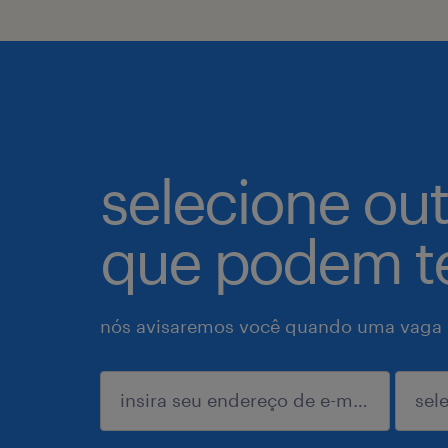
selecione ou
que podem te
nós avisaremos você quando uma vaga p
enviar