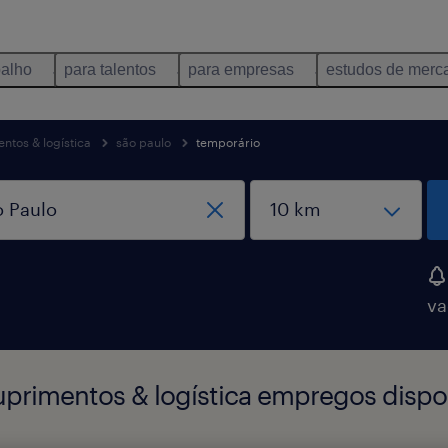
balho
para talentos
para empresas
estudos de merc
ntos & logística
são paulo
temporário
va
uprimentos & logística empregos dispo