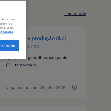
limpar tudo
 técnicos e
antes nas
olha. Você
de cookies.
auxiliar de produção (ikc) -
guarulhos - sp
ar todos
jardim guarulhos, são paulo
temporário
vaga postada em 28 julho 2026