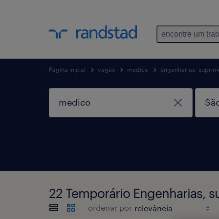
encontre um tra
Página inicial
vagas
medico
engenharias, suprime
22 Temporário Engenharias, s
ordenar por