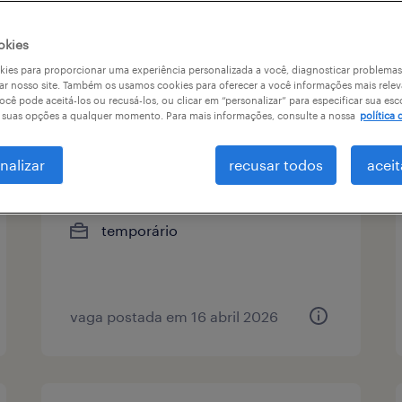
okies
tipo de vaga
remuneração
1
ies para proporcionar uma experiência personalizada a você, diagnosticar problemas
ar nosso site. Também os usamos cookies para oferecer a você informações mais relev
ocê pode aceitá-los ou recusá-los, ou clicar em “personalizar” para especificar sua esc
r suas opções a qualquer momento. Para mais informações, consulte a nossa
política 
almoxarife| jundiaí - sp
nalizar
recusar todos
aceit
conjunto habitacional jundiaí l,
são paulo
temporário
vaga postada em 16 abril 2026