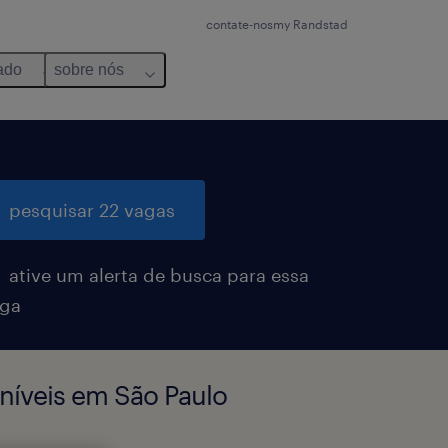
contate-nos
my Randstad
ado
sobre nós
pesquisar 22 vagas
ative um alerta de busca para essa
ga
níveis em São Paulo