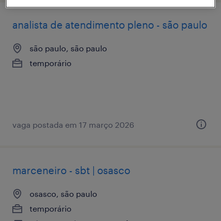
analista de atendimento pleno - são paulo
são paulo, são paulo
temporário
vaga postada em 17 março 2026
marceneiro - sbt | osasco
osasco, são paulo
temporário