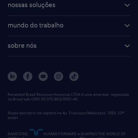
digital
blog de carreiras
finanças & contabilidade
nossas soluções
talent trends
enterprise
diversidade
bancos & seguradoras
operational
estudo de marca empregadora
soluções
contato
tecnologia da informação
mundo do trabalho
recrutamento especializado - professional
workpulse
contato
tecnologia no rh
RPO (Recruitment Process Outsourcing)
sobre nós
aquisição de talentos
recrutamento & gestão do talento temporário
sobre nós
gestão de talentos
outplacement
trabalhe conosco
notícias de rh
digital
imprensa
talent advisory services
políticas corporativas
Randstad Brasil Recursos Humanos LTDA é uma empresa registrada
no Brasil sob CNPJ 03.573.863/0001-46.
diversidade
Nosso escritório de registro na Av. Francisco Matarazzo, 1350, 20º
relatório anual
andar.
contato
RANDSTAD,
HUMAN FORWARD e SHAPING THE WORLD OF