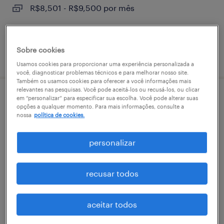
R$8,501 - R$9,500 por mês
Sobre cookies
vaga postada em 14 abril 2026
Usamos cookies para proporcionar uma experiência personalizada a
você, diagnosticar problemas técnicos e para melhorar nosso site.
Também os usamos cookies para oferecer a você informações mais
relevantes nas pesquisas. Você pode aceitá-los ou recusá-los, ou clicar
em “personalizar” para especificar sua escolha. Você pode alterar suas
analista adm frota jr
opções a qualquer momento. Para mais informações, consulte a
nossa
política de cookies.
são paulo, são paulo
temporário
personalizar
R$3,501 - R$4,500 por mês
recusar todos
vaga postada em 4 maio 2026
aceitar todos