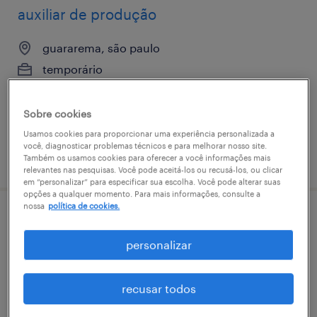
auxiliar de produção
guararema, são paulo
temporário
Sobre cookies
Usamos cookies para proporcionar uma experiência personalizada a
você, diagnosticar problemas técnicos e para melhorar nosso site.
vaga postada em 13 abril 2026
Também os usamos cookies para oferecer a você informações mais
relevantes nas pesquisas. Você pode aceitá-los ou recusá-los, ou clicar
em “personalizar” para especificar sua escolha. Você pode alterar suas
opções a qualquer momento. Para mais informações, consulte a
nossa
política de cookies.
técnico mecânico de manutenção - vaga
temporária - guararema/sp
personalizar
guararema, são paulo
recusar todos
temporário