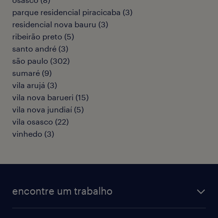
parque residencial piracicaba
(
3
)
residencial nova bauru
(
3
)
ribeirão preto
(
5
)
santo andré
(
3
)
são paulo
(
302
)
sumaré
(
9
)
vila arujá
(
3
)
vila nova barueri
(
15
)
vila nova jundiaí
(
5
)
vila osasco
(
22
)
vinhedo
(
3
)
encontre um trabalho
todas as vagas