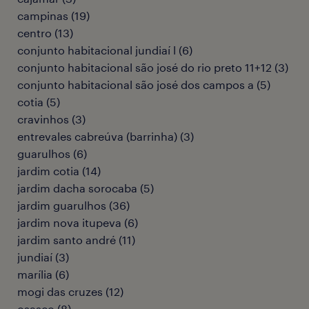
campinas
(
19
)
centro
(
13
)
conjunto habitacional jundiaí l
(
6
)
conjunto habitacional são josé do rio preto 11+12
(
3
)
conjunto habitacional são josé dos campos a
(
5
)
cotia
(
5
)
cravinhos
(
3
)
entrevales cabreúva (barrinha)
(
3
)
guarulhos
(
6
)
jardim cotia
(
14
)
jardim dacha sorocaba
(
5
)
jardim guarulhos
(
36
)
jardim nova itupeva
(
6
)
jardim santo andré
(
11
)
jundiaí
(
3
)
marília
(
6
)
mogi das cruzes
(
12
)
osasco
(
8
)