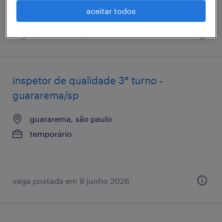
aceitar todos
vaga postada em 1 junho 2026
inspetor de qualidade 3° turno -
guararema/sp
guararema, são paulo
temporário
vaga postada em 9 junho 2026