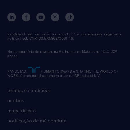
sobre nós
gestão de talentos
outplacement
trabalhe conosco
notícias de rh
digital
imprensa
talent advisory services
políticas corporativas
Randstad Brasil Recursos Humanos LTDA é uma empresa registrada
no Brasil sob CNPJ 03.573.863/0001-46.
diversidade
Nosso escritório de registro na Av. Francisco Matarazzo, 1350, 20º
relatório anual
andar.
contato
RANDSTAD,
HUMAN FORWARD e SHAPING THE WORLD OF
WORK são registradas como marcas da ©Randstad N.V.
termos e condições
cookies
mapa do site
notificação de má conduta