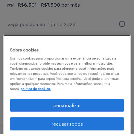
R$6,501 - R$7,500 por mês
vaga postada em 1 julho 2026
Sobre cookies
operador logístico iii - santo andre
Usamos cookies para proporcionar uma experiência personalizada a
você, diagnosticar problemas técnicos e para melhorar nosso site.
jardim santo andré, são paulo
Também os usamos cookies para oferecer a você informações mais
relevantes nas pesquisas. Você pode aceitá-los ou recusá-los, ou clicar
permanente
em “personalizar” para especificar sua escolha. Você pode alterar suas
R$4,501 - R$5,500 por mês
opções a qualquer momento. Para mais informações, consulte a
nossa
política de cookies.
personalizar
vaga postada em 12 fevereiro 2026
recusar todos