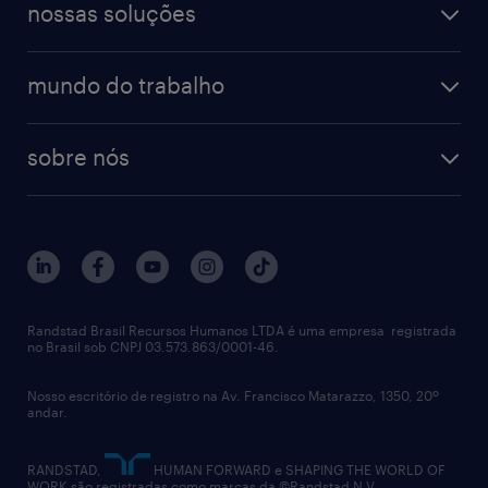
blog de carreiras
finanças & contabilidade
nossas soluções
talent trends
enterprise
diversidade
bancos & seguradoras
operational
estudo de marca empregadora
soluções
contato
tecnologia da informação
mundo do trabalho
recrutamento especializado - professional
workpulse
contato
tecnologia no rh
RPO (Recruitment Process Outsourcing)
sobre nós
aquisição de talentos
recrutamento & gestão do talento temporário
sobre nós
gestão de talentos
outplacement
trabalhe conosco
notícias de rh
digital
imprensa
talent advisory services
políticas corporativas
Randstad Brasil Recursos Humanos LTDA é uma empresa registrada
no Brasil sob CNPJ 03.573.863/0001-46.
diversidade
Nosso escritório de registro na Av. Francisco Matarazzo, 1350, 20º
relatório anual
andar.
contato
RANDSTAD,
HUMAN FORWARD e SHAPING THE WORLD OF
WORK são registradas como marcas da ©Randstad N.V.