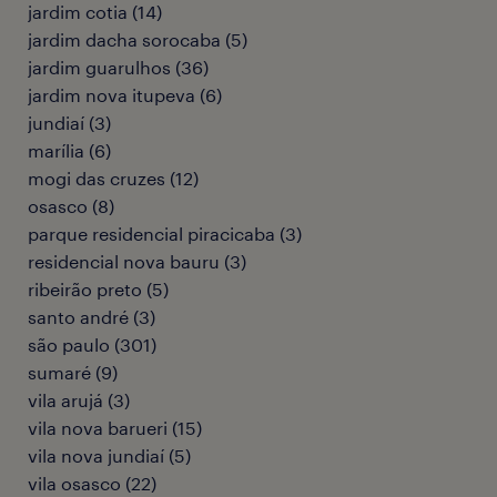
jardim cotia
(
14
)
jardim dacha sorocaba
(
5
)
jardim guarulhos
(
36
)
jardim nova itupeva
(
6
)
jundiaí
(
3
)
marília
(
6
)
mogi das cruzes
(
12
)
osasco
(
8
)
parque residencial piracicaba
(
3
)
residencial nova bauru
(
3
)
ribeirão preto
(
5
)
santo andré
(
3
)
são paulo
(
301
)
sumaré
(
9
)
vila arujá
(
3
)
vila nova barueri
(
15
)
vila nova jundiaí
(
5
)
vila osasco
(
22
)