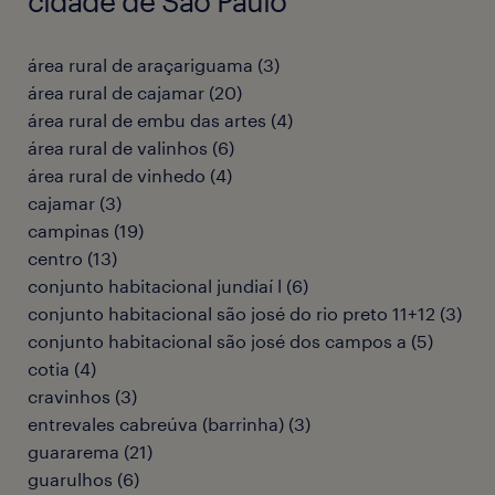
cidade de Sao Paulo
área rural de araçariguama
(
3
)
área rural de cajamar
(
20
)
área rural de embu das artes
(
4
)
área rural de valinhos
(
6
)
área rural de vinhedo
(
4
)
cajamar
(
3
)
campinas
(
19
)
centro
(
13
)
conjunto habitacional jundiaí l
(
6
)
conjunto habitacional são josé do rio preto 11+12
(
3
)
conjunto habitacional são josé dos campos a
(
5
)
cotia
(
4
)
cravinhos
(
3
)
entrevales cabreúva (barrinha)
(
3
)
guararema
(
21
)
guarulhos
(
6
)