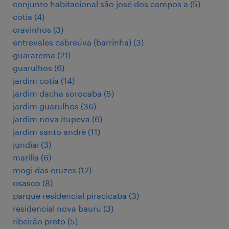
conjunto habitacional são josé dos campos a
(
5
)
cotia
(
4
)
cravinhos
(
3
)
entrevales cabreúva (barrinha)
(
3
)
guararema
(
21
)
guarulhos
(
6
)
jardim cotia
(
14
)
jardim dacha sorocaba
(
5
)
jardim guarulhos
(
36
)
jardim nova itupeva
(
6
)
jardim santo andré
(
11
)
jundiaí
(
3
)
marília
(
6
)
mogi das cruzes
(
12
)
osasco
(
8
)
parque residencial piracicaba
(
3
)
residencial nova bauru
(
3
)
ribeirão preto
(
5
)