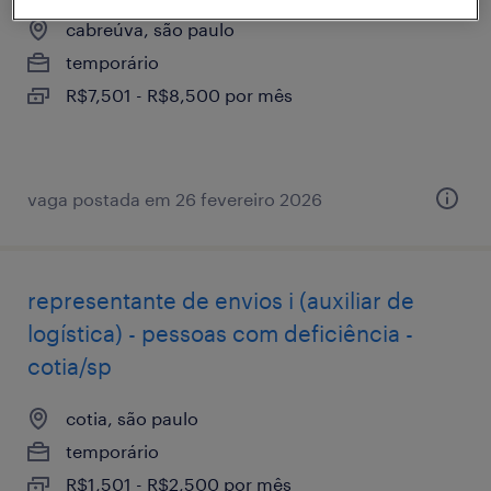
cabreúva, são paulo
temporário
R$7,501 - R$8,500 por mês
vaga postada em 26 fevereiro 2026
representante de envios i (auxiliar de
logística) - pessoas com deficiência -
cotia/sp
cotia, são paulo
temporário
R$1,501 - R$2,500 por mês