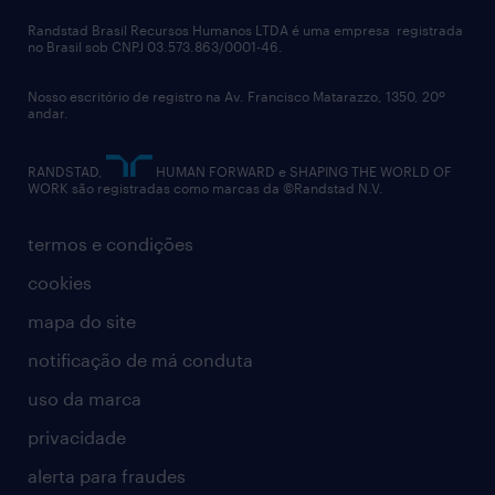
políticas corporativas
Randstad Brasil Recursos Humanos LTDA é uma empresa registrada
no Brasil sob CNPJ 03.573.863/0001-46.
diversidade
Nosso escritório de registro na Av. Francisco Matarazzo, 1350, 20º
relatório anual
andar.
contato
RANDSTAD,
HUMAN FORWARD e SHAPING THE WORLD OF
WORK são registradas como marcas da ©Randstad N.V.
termos e condições
cookies
mapa do site
notificação de má conduta
uso da marca
privacidade
alerta para fraudes