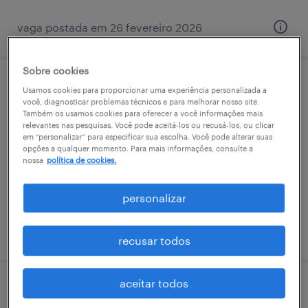
vaga postada em 26 fevereiro 2026
Sobre cookies
operador logístico iii - franca
Usamos cookies para proporcionar uma experiência personalizada a
você, diagnosticar problemas técnicos e para melhorar nosso site.
Também os usamos cookies para oferecer a você informações mais
franca, são paulo
relevantes nas pesquisas. Você pode aceitá-los ou recusá-los, ou clicar
em “personalizar” para especificar sua escolha. Você pode alterar suas
permanente
opções a qualquer momento. Para mais informações, consulte a
nossa
política de cookies.
R$4,501 - R$5,500 por mês
personalizar
vaga postada em 5 março 2026
recusar todos
aceitar todos
analista fiscal sr - cabreúva/sp