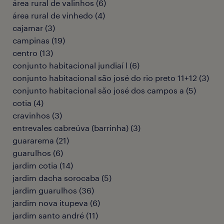
área rural de valinhos
(
6
)
área rural de vinhedo
(
4
)
cajamar
(
3
)
campinas
(
19
)
centro
(
13
)
conjunto habitacional jundiaí l
(
6
)
conjunto habitacional são josé do rio preto 11+12
(
3
)
conjunto habitacional são josé dos campos a
(
5
)
cotia
(
4
)
cravinhos
(
3
)
entrevales cabreúva (barrinha)
(
3
)
guararema
(
21
)
guarulhos
(
6
)
jardim cotia
(
14
)
jardim dacha sorocaba
(
5
)
jardim guarulhos
(
36
)
jardim nova itupeva
(
6
)
jardim santo andré
(
11
)