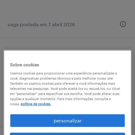
vaga postada em 7 abril 2026
operational buyer | mogi das cruzes
Sobre cookies
mogi das cruzes, são paulo
Usamos cookies para proporcionar uma experiência personalizada a
permanente
você, diagnosticar problemas técnicos e para melhorar nosso site.
Também os usamos cookies para oferecer a você informações mais
relevantes nas pesquisas. Você pode aceitá-los ou recusá-los, ou clicar
em “personalizar” para especificar sua escolha. Você pode alterar suas
opções a qualquer momento. Para mais informações, consulte a
nossa
política de cookies.
vaga postada em 11 março 2026
personalizar