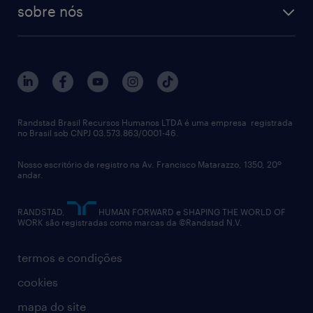
RPO (Recruitment Process Outsourcing)
sobre nós
aquisição de talentos
recrutamento & gestão do talento temporário
sobre nós
gestão de talentos
outplacement
trabalhe conosco
notícias de rh
digital
imprensa
talent advisory services
políticas corporativas
Randstad Brasil Recursos Humanos LTDA é uma empresa registrada
no Brasil sob CNPJ 03.573.863/0001-46.
diversidade
Nosso escritório de registro na Av. Francisco Matarazzo, 1350, 20º
relatório anual
andar.
contato
RANDSTAD,
HUMAN FORWARD e SHAPING THE WORLD OF
WORK são registradas como marcas da ©Randstad N.V.
termos e condições
cookies
mapa do site