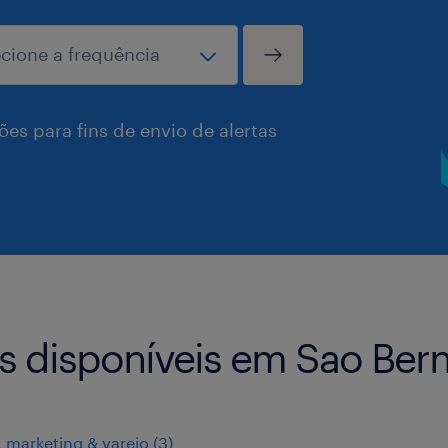
es para fins de envio de alertas
as disponíveis em Sao Be
 marketing & varejo
(
3
)