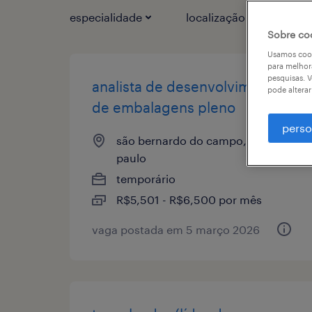
especialidade
localização
1
Sobre co
Usamos cook
para melhor
pesquisas. V
analista de desenvolvimento
pode altera
de embalagens pleno
perso
são bernardo do campo, são
paulo
temporário
R$5,501 - R$6,500 por mês
vaga postada em 5 março 2026