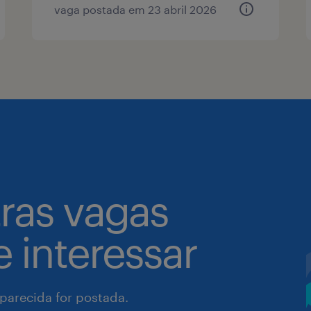
vaga postada em 23 abril 2026
tras vagas
 interessar
arecida for postada.