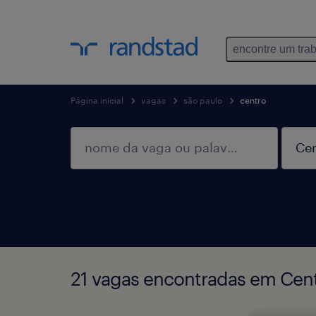
encontre um tra
Página inicial
vagas
são paulo
centro
21 vagas encontradas em Cent