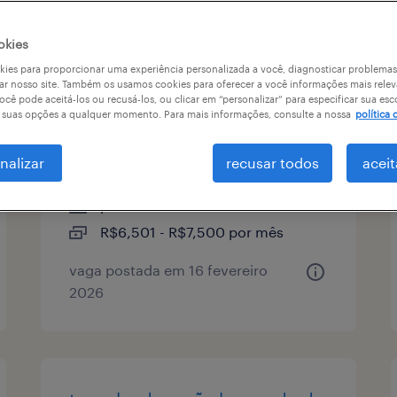
tipo de vaga
remuneração
okies
ies para proporcionar uma experiência personalizada a você, diagnosticar problemas
ar nosso site. Também os usamos cookies para oferecer a você informações mais relev
ocê pode aceitá-los ou recusá-los, ou clicar em “personalizar” para especificar sua esc
team leader (líder de
r suas opções a qualquer momento. Para mais informações, consulte a nossa
política 
operações) - santo andré/sp
nalizar
recusar todos
aceit
santo andré, são paulo
permanente
R$6,501 - R$7,500 por mês
vaga postada em 16 fevereiro
2026