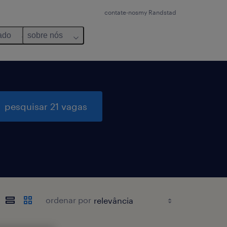
contate-nos
my Randstad
ado
sobre nós
pesquisar 21 vagas
ordenar por