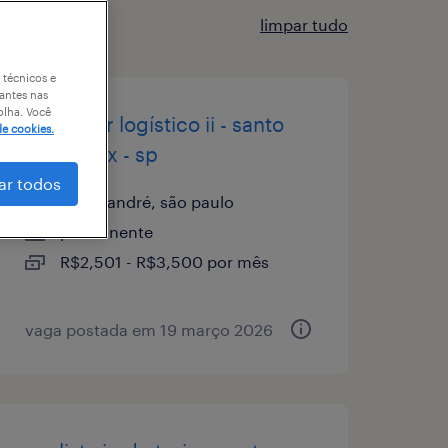
limpar tudo
 técnicos e
antes nas
olha. Você
operador logístico ii - santo
de cookies.
andré brx - sp
ar todos
santo andré, são paulo
permanente
R$2,501 - R$3,500 por mês
vaga postada em 19 março 2026