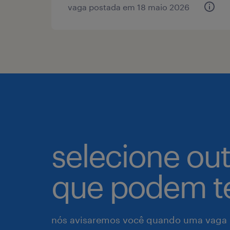
vaga postada em 18 maio 2026
selecione ou
que podem te
nós avisaremos você quando uma vaga p