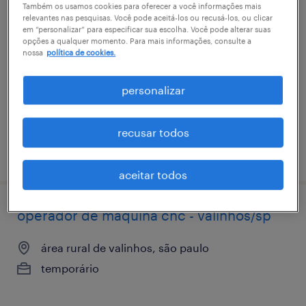
Também os usamos cookies para oferecer a você informações mais
analista de pesquisa de mercado jr -
relevantes nas pesquisas. Você pode aceitá-los ou recusá-los, ou clicar
em “personalizar” para especificar sua escolha. Você pode alterar suas
atuação digital
opções a qualquer momento. Para mais informações, consulte a
nossa
política de cookies.
valinhos, são paulo
temporário
personalizar
R$2,501 - R$3,500 por mês
recusar todos
vaga postada em 16 março 2026
aceitar todos
operador de máquina cnc - valinhos/sp
área rural de valinhos, são paulo
temporário