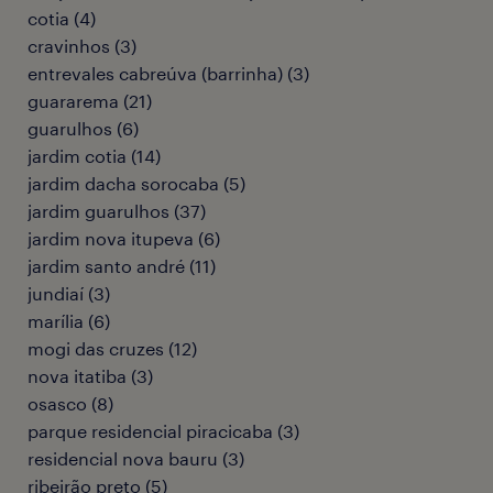
cotia
(
4
)
cravinhos
(
3
)
entrevales cabreúva (barrinha)
(
3
)
guararema
(
21
)
guarulhos
(
6
)
jardim cotia
(
14
)
jardim dacha sorocaba
(
5
)
jardim guarulhos
(
37
)
jardim nova itupeva
(
6
)
jardim santo andré
(
11
)
jundiaí
(
3
)
marília
(
6
)
mogi das cruzes
(
12
)
nova itatiba
(
3
)
osasco
(
8
)
parque residencial piracicaba
(
3
)
residencial nova bauru
(
3
)
ribeirão preto
(
5
)