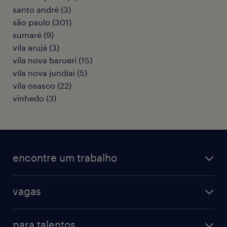
santo andré
(
3
)
são paulo
(
301
)
sumaré
(
9
)
vila arujá
(
3
)
vila nova barueri
(
15
)
vila nova jundiaí
(
5
)
vila osasco
(
22
)
vinhedo
(
3
)
encontre um trabalho
todas as vagas
vagas
vagas na randstad
vendas & marketing
cadastre seu currículo
para talentos