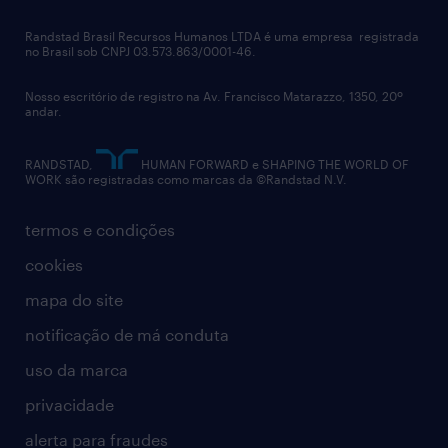
talent advisory services
políticas corporativas
Randstad Brasil Recursos Humanos LTDA é uma empresa registrada
no Brasil sob CNPJ 03.573.863/0001-46.
diversidade
Nosso escritório de registro na Av. Francisco Matarazzo, 1350, 20º
relatório anual
andar.
contato
RANDSTAD,
HUMAN FORWARD e SHAPING THE WORLD OF
WORK são registradas como marcas da ©Randstad N.V.
termos e condições
cookies
mapa do site
notificação de má conduta
uso da marca
privacidade
alerta para fraudes