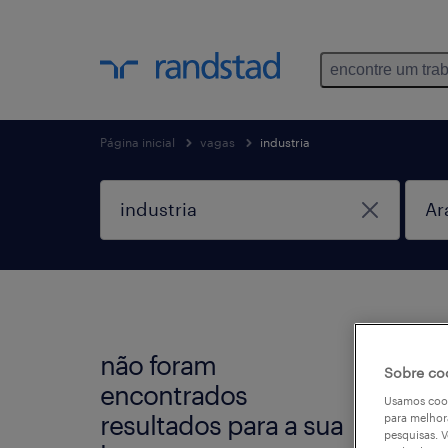
encontre um tra
Página inicial
vagas
industria
não foram
Não e
Sobre co
encontrados
seleci
Usamos cook
resultados para a sua
para melhor
busca
pesquisas. V