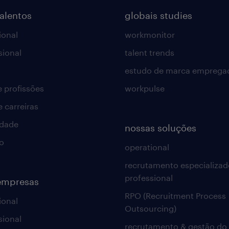
talentos
globais studies
ional
workmonitor
sional
talent trends
estudo de marca emprega
e profissões
workpulse
e carreiras
idade
nossas soluções
o
operational
recrutamento especializad
professional
empresas
RPO (Recruitment Process
ional
Outsourcing)
sional
recrutamento & gestão do