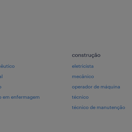
construção
êutico
eletricista
al
mecânico
o
operador de máquina
co em enfermagem
técnico
técnico de manutenção