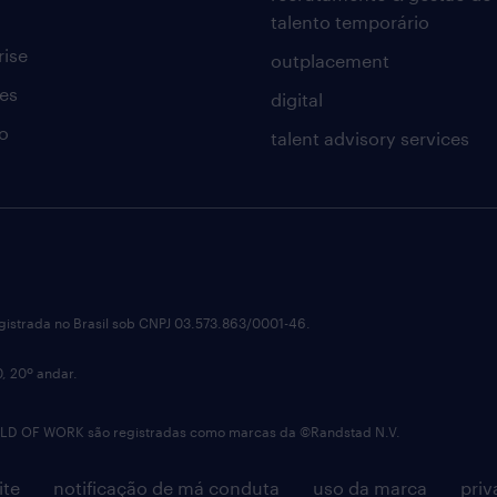
talento temporário
rise
outplacement
es
digital
o
talent advisory services
istrada no Brasil sob CNPJ 03.573.863/0001-46.
0, 20º andar.
OF WORK são registradas como marcas da ©Randstad N.V.
ite
notificação de má conduta
uso da marca
priv