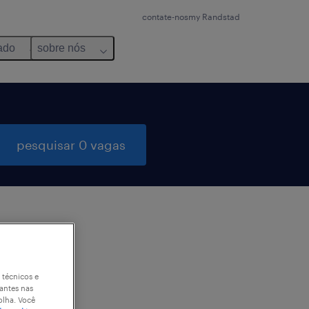
contate-nos
my Randstad
ado
sobre nós
pesquisar 0 vagas
 técnicos e
antes nas
olha. Você