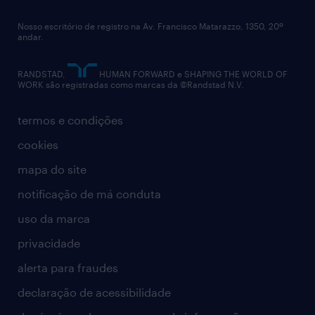
diversidade
Nosso escritório de registro na Av. Francisco Matarazzo, 1350, 20º
relatório anual
andar.
contato
RANDSTAD,
HUMAN FORWARD e SHAPING THE WORLD OF
WORK são registradas como marcas da ©Randstad N.V.
termos e condições
cookies
mapa do site
notificação de má conduta
uso da marca
privacidade
alerta para fraudes
declaração de acessibilidade