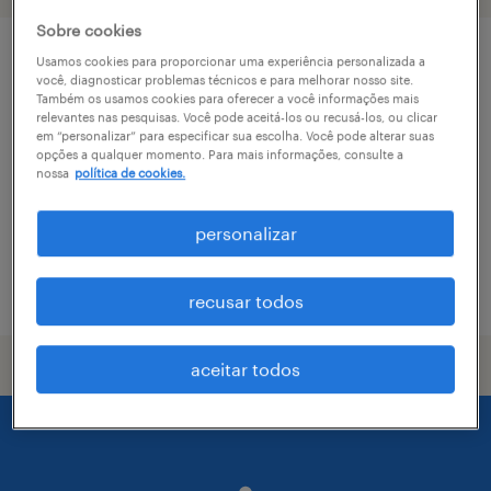
Sobre cookies
analista contábil sênior - rio de janeiro rj
Usamos cookies para proporcionar uma experiência personalizada a
você, diagnosticar problemas técnicos e para melhorar nosso site.
Também os usamos cookies para oferecer a você informações mais
rio de janeiro, rio de janeiro
relevantes nas pesquisas. Você pode aceitá-los ou recusá-los, ou clicar
em “personalizar” para especificar sua escolha. Você pode alterar suas
temporário
opções a qualquer momento. Para mais informações, consulte a
nossa
política de cookies.
R$6,501 - R$7,500 por mês
personalizar
vaga postada em 11 maio 2026
recusar todos
aceitar todos