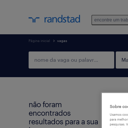
encontre um tra
Página inicial
vagas
não foram
Não e
Sobre co
encontrados
seleci
Usamos cook
resultados para a sua
para melhor
busca
pesquisas. V