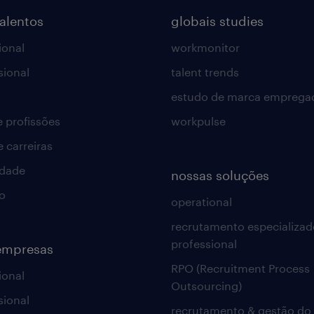
talentos
globais studies
ional
workmonitor
sional
talent trends
estudo de marca emprega
e profissões
workpulse
e carreiras
idade
nossas soluções
o
operational
recrutamento especializad
professional
empresas
RPO (Recruitment Process
ional
Outsourcing)
sional
recrutamento & gestão do