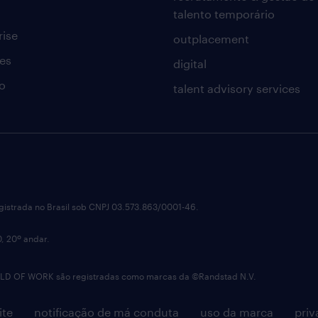
talento temporário
rise
outplacement
es
digital
o
talent advisory services
istrada no Brasil sob CNPJ 03.573.863/0001-46.
0, 20º andar.
OF WORK são registradas como marcas da ©Randstad N.V.
ite
notificação de má conduta
uso da marca
priv