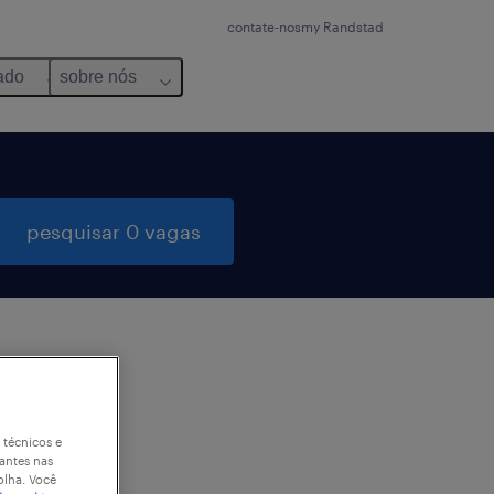
contate-nos
my Randstad
ado
sobre nós
pesquisar 0 vagas
 técnicos e
antes nas
olha. Você