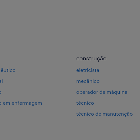
construção
êutico
eletricista
al
mecânico
o
operador de máquina
co em enfermagem
técnico
técnico de manutenção