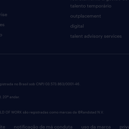
talento temporário
rise
outplacement
es
digital
o
talent advisory services
istrada no Brasil sob CNPJ 03.573.863/0001-46.
0, 20º andar.
OF WORK são registradas como marcas da ©Randstad N.V.
ite
notificação de má conduta
uso da marca
priv