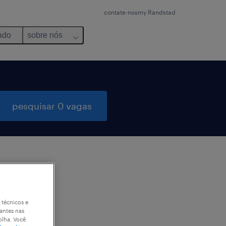
contate-nos
my Randstad
ado
sobre nós
pesquisar 0 vagas
 técnicos e
antes nas
olha. Você