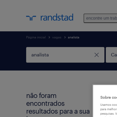
encontre um tra
Página inicial
vagas
analista
não foram
Não e
Sobre co
encontrados
seleci
Usamos cook
resultados para a sua
para melhor
busca
pesquisas. V