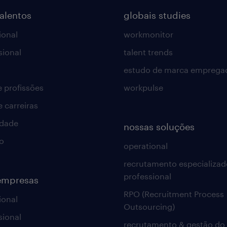
talentos
globais studies
ional
workmonitor
sional
talent trends
estudo de marca emprega
e profissões
workpulse
e carreiras
idade
nossas soluções
o
operational
recrutamento especializad
professional
empresas
RPO (Recruitment Process
ional
Outsourcing)
sional
recrutamento & gestão do