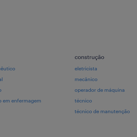
construção
êutico
eletricista
al
mecânico
o
operador de máquina
co em enfermagem
técnico
técnico de manutenção