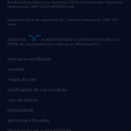
políticas corporativas
Randstad Brasil Recursos Humanos LTDA é uma empresa registrada
no Brasil sob CNPJ 03.573.863/0001-46.
diversidade
Nosso escritório de registro na Av. Francisco Matarazzo, 1350, 20º
relatório anual
andar.
contato
RANDSTAD,
HUMAN FORWARD e SHAPING THE WORLD OF
WORK são registradas como marcas da ©Randstad N.V.
termos e condições
cookies
mapa do site
notificação de má conduta
uso da marca
privacidade
alerta para fraudes
declaração de acessibilidade