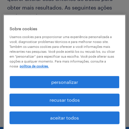
obter mais resultados. As seguintes ações
podem ajudar
Sobre cookies
Consider removing some of the filters
Usamos cookies para proporcionar uma experiência personalizada a
you have applied.
você, diagnosticar problemas técnicos e para melhorar nosso site.
Também os usamos cookies para oferecer a você informações mais
relevantes nas pesquisas. Você pode aceitá-los ou recusá-los, ou clicar
Você não encontrou a vaga no local em
em “personalizar” para especificar sua escolha. Você pode alterar suas
que procurava? Considere expandir o
opções a qualquer momento. Para mais informações, consulte a
nossa
política de cookies.
range de alcance para obter mais
resultados.
personalizar
Troque o nome da vaga, as palavras-
chave relacionadas. Verifique se você
recusar todos
digitou tudo certinho.
aceitar todos