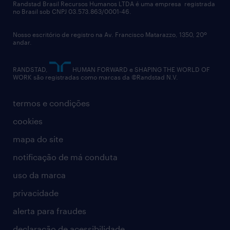
políticas corporativas
Randstad Brasil Recursos Humanos LTDA é uma empresa registrada
no Brasil sob CNPJ 03.573.863/0001-46.
diversidade
Nosso escritório de registro na Av. Francisco Matarazzo, 1350, 20º
relatório anual
andar.
contato
RANDSTAD,
HUMAN FORWARD e SHAPING THE WORLD OF
WORK são registradas como marcas da ©Randstad N.V.
termos e condições
cookies
mapa do site
notificação de má conduta
uso da marca
privacidade
alerta para fraudes
declaração de acessibilidade