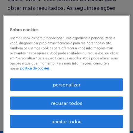
obter mais resultados. As seguintes ações
podem ajudar
Sobre cookies
Consider removing some of the filters
Usamos cookies para proporcionar uma experiência personalizada a
you have applied.
você, diagnosticar problemas técnicos e para melhorar nosso site.
Também os usamos cookies para oferecer a você informações mais
relevantes nas pesquisas. Você pode aceitá-los ou recusá-los, ou clicar
Você não encontrou a vaga no local em
em “personalizar” para especificar sua escolha. Você pode alterar suas
que procurava? Considere expandir o
opções a qualquer momento. Para mais informações, consulte a
nossa
política de cookies.
range de alcance para obter mais
resultados.
personalizar
Troque o nome da vaga, as palavras-
chave relacionadas. Verifique se você
recusar todos
digitou tudo certinho.
aceitar todos