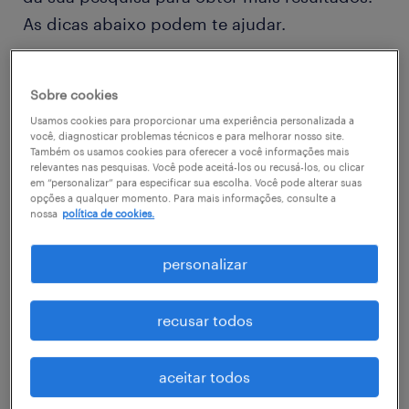
As dicas abaixo podem te ajudar.
Troque o nome da vaga, as palavras-
Sobre cookies
chave relacionadas. Verifique se você
Usamos cookies para proporcionar uma experiência personalizada a
digitou tudo certinho.
você, diagnosticar problemas técnicos e para melhorar nosso site.
Também os usamos cookies para oferecer a você informações mais
Considere refinar sua busca com
relevantes nas pesquisas. Você pode aceitá-los ou recusá-los, ou clicar
em “personalizar” para especificar sua escolha. Você pode alterar suas
informações relacionadas à
opções a qualquer momento. Para mais informações, consulte a
nossa
política de cookies.
especialidade na àrea que você está
buscando
personalizar
Você não encontrou a vaga no local em
que procurava? Considere expandir o
recusar todos
range de alcance para obter mais
resultados.
aceitar todos