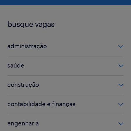
busque vagas
administração
assistente administrativo
saúde
coordenador
farmacêutico
gerente
construção
hospital
atendimento
eletricista
médico
contabilidade e finanças
mecânico
técnico em enfermagem
analista fiscal
operador de máquina
engenharia
auditor
técnico