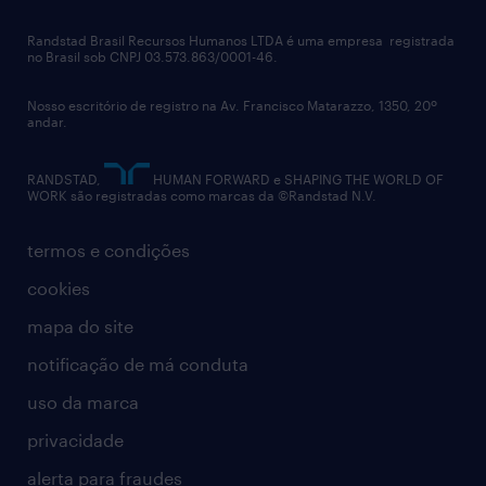
talent advisory services
políticas corporativas
Randstad Brasil Recursos Humanos LTDA é uma empresa registrada
no Brasil sob CNPJ 03.573.863/0001-46.
diversidade
Nosso escritório de registro na Av. Francisco Matarazzo, 1350, 20º
relatório anual
andar.
contato
RANDSTAD,
HUMAN FORWARD e SHAPING THE WORLD OF
WORK são registradas como marcas da ©Randstad N.V.
termos e condições
cookies
mapa do site
notificação de má conduta
uso da marca
privacidade
alerta para fraudes