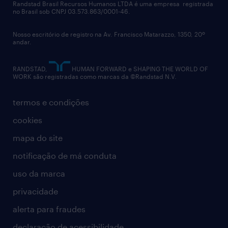
políticas corporativas
Randstad Brasil Recursos Humanos LTDA é uma empresa registrada
no Brasil sob CNPJ 03.573.863/0001-46.
diversidade
Nosso escritório de registro na Av. Francisco Matarazzo, 1350, 20º
relatório anual
andar.
contato
RANDSTAD,
HUMAN FORWARD e SHAPING THE WORLD OF
WORK são registradas como marcas da ©Randstad N.V.
termos e condições
cookies
mapa do site
notificação de má conduta
uso da marca
privacidade
alerta para fraudes
declaração de acessibilidade