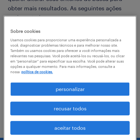
obter mais resultados. As seguintes ações
podem ajudar
Sobre cookies
Consider removing some of the filters
Usamos cookies para proporcionar uma experiência personalizada a
you have applied.
você, diagnosticar problemas técnicos e para melhorar nosso site.
Também os usamos cookies para oferecer a você informações mais
relevantes nas pesquisas. Você pode aceitá-los ou recusá-los, ou clicar
Você não encontrou a vaga no local em
em “personalizar” para especificar sua escolha. Você pode alterar suas
que procurava? Considere expandir o
opções a qualquer momento. Para mais informações, consulte a
nossa
política de cookies.
range de alcance para obter mais
resultados.
personalizar
Troque o nome da vaga, as palavras-
chave relacionadas. Verifique se você
recusar todos
digitou tudo certinho.
aceitar todos