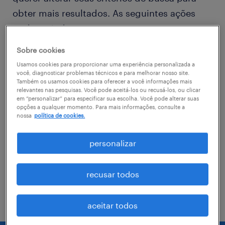
obter mais resultados. As seguintes ações
podem ajudar
Sobre cookies
Consider removing some of the filters
Usamos cookies para proporcionar uma experiência personalizada a
you have applied.
você, diagnosticar problemas técnicos e para melhorar nosso site.
Também os usamos cookies para oferecer a você informações mais
relevantes nas pesquisas. Você pode aceitá-los ou recusá-los, ou clicar
Você não encontrou a vaga no local em
em “personalizar” para especificar sua escolha. Você pode alterar suas
que procurava? Considere expandir o
opções a qualquer momento. Para mais informações, consulte a
nossa
política de cookies.
range de alcance para obter mais
resultados.
personalizar
Troque o nome da vaga, as palavras-
chave relacionadas. Verifique se você
recusar todos
digitou tudo certinho.
aceitar todos