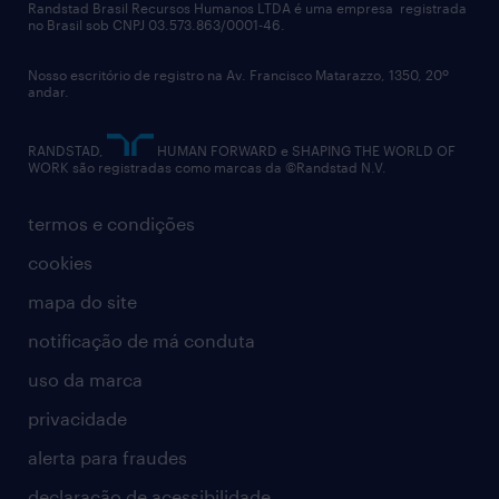
políticas corporativas
Randstad Brasil Recursos Humanos LTDA é uma empresa registrada
no Brasil sob CNPJ 03.573.863/0001-46.
diversidade
Nosso escritório de registro na Av. Francisco Matarazzo, 1350, 20º
relatório anual
andar.
contato
RANDSTAD,
HUMAN FORWARD e SHAPING THE WORLD OF
WORK são registradas como marcas da ©Randstad N.V.
termos e condições
cookies
mapa do site
notificação de má conduta
uso da marca
privacidade
alerta para fraudes
declaração de acessibilidade