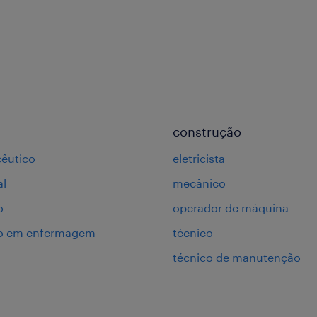
construção
êutico
eletricista
al
mecânico
o
operador de máquina
co em enfermagem
técnico
técnico de manutenção