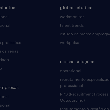
talentos
globais studies
ional
workmonitor
sional
talent trends
estudo de marca emprega
e profissões
workpulse
e carreiras
idade
nossas soluções
o
operational
recrutamento especializad
professional
empresas
RPO (Recruitment Process
ional
Outsourcing)
sional
recrutamento & gestão do