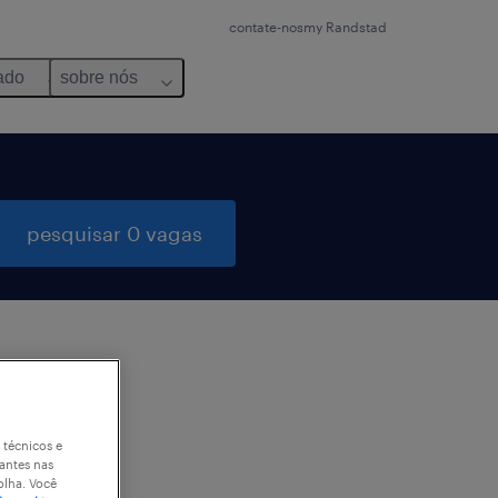
contate-nos
my Randstad
ado
sobre nós
pesquisar 0 vagas
 técnicos e
antes nas
olha. Você