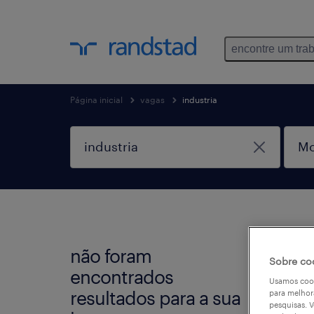
encontre um tra
Página inicial
vagas
industria
não foram
Não e
Sobre co
encontrados
seleci
Usamos cook
resultados para a sua
para melhor
busca
pesquisas. V