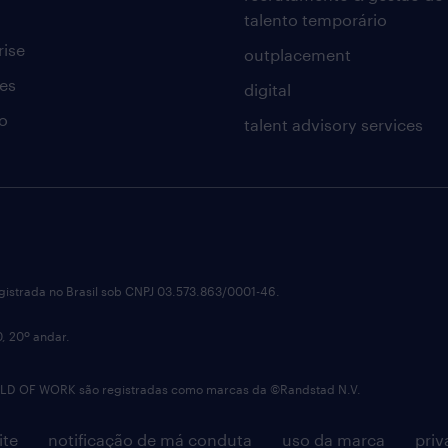
talento temporário
rise
outplacement
es
digital
o
talent advisory services
istrada no Brasil sob CNPJ 03.573.863/0001-46.
0, 20º andar.
OF WORK são registradas como marcas da ©Randstad N.V.
ite
notificação de má conduta
uso da marca
priv