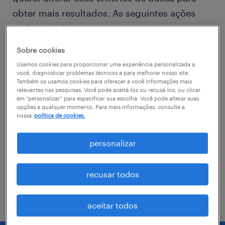
obter mais resultados. As seguintes ações
podem ajudar
Sobre cookies
Consider removing some of the filters
Usamos cookies para proporcionar uma experiência personalizada a
you have applied.
você, diagnosticar problemas técnicos e para melhorar nosso site.
Também os usamos cookies para oferecer a você informações mais
relevantes nas pesquisas. Você pode aceitá-los ou recusá-los, ou clicar
Você não encontrou a vaga no local em
em “personalizar” para especificar sua escolha. Você pode alterar suas
que procurava? Considere expandir o
opções a qualquer momento. Para mais informações, consulte a
nossa
política de cookies.
range de alcance para obter mais
resultados.
personalizar
Troque o nome da vaga, as palavras-
chave relacionadas. Verifique se você
recusar todos
digitou tudo certinho.
aceitar todos