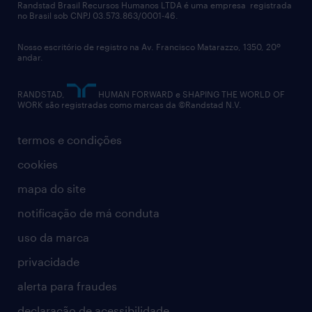
políticas corporativas
Randstad Brasil Recursos Humanos LTDA é uma empresa registrada
no Brasil sob CNPJ 03.573.863/0001-46.
diversidade
Nosso escritório de registro na Av. Francisco Matarazzo, 1350, 20º
relatório anual
andar.
contato
RANDSTAD,
HUMAN FORWARD e SHAPING THE WORLD OF
WORK são registradas como marcas da ©Randstad N.V.
termos e condições
cookies
mapa do site
notificação de má conduta
uso da marca
privacidade
alerta para fraudes
declaração de acessibilidade