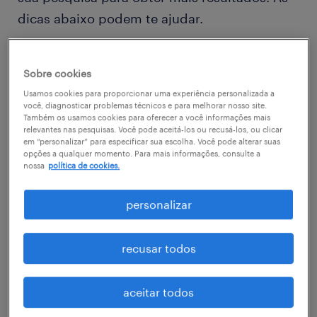
dicas abaixo podem te ajudar.
Troque o nome da vaga, as palavras-
Sobre cookies
chave relacionadas. Verifique se você
Usamos cookies para proporcionar uma experiência personalizada a
digitou tudo certinho.
você, diagnosticar problemas técnicos e para melhorar nosso site.
Também os usamos cookies para oferecer a você informações mais
Considere refinar sua busca com
relevantes nas pesquisas. Você pode aceitá-los ou recusá-los, ou clicar
em “personalizar” para especificar sua escolha. Você pode alterar suas
informações relacionadas à
opções a qualquer momento. Para mais informações, consulte a
nossa
política de cookies.
especialidade na àrea que você está
buscando
personalizar
Você não encontrou a vaga no local em
que procurava? Considere expandir o
recusar todos
range de alcance para obter mais
resultados.
aceitar todos