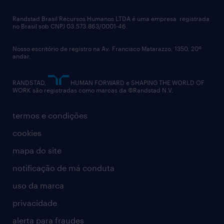
talent advisory services
políticas corporativas
Randstad Brasil Recursos Humanos LTDA é uma empresa registrada
no Brasil sob CNPJ 03.573.863/0001-46.
diversidade
Nosso escritório de registro na Av. Francisco Matarazzo, 1350, 20º
relatório anual
andar.
contato
RANDSTAD,
HUMAN FORWARD e SHAPING THE WORLD OF
WORK são registradas como marcas da ©Randstad N.V.
termos e condições
cookies
mapa do site
notificação de má conduta
uso da marca
privacidade
alerta para fraudes