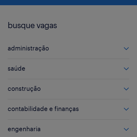
busque vagas
administração
assistente administrativo
saúde
coordenador
farmacêutico
gerente
construção
hospital
atendimento
eletricista
médico
contabilidade e finanças
mecânico
técnico em enfermagem
analista fiscal
operador de máquina
engenharia
auditor
técnico