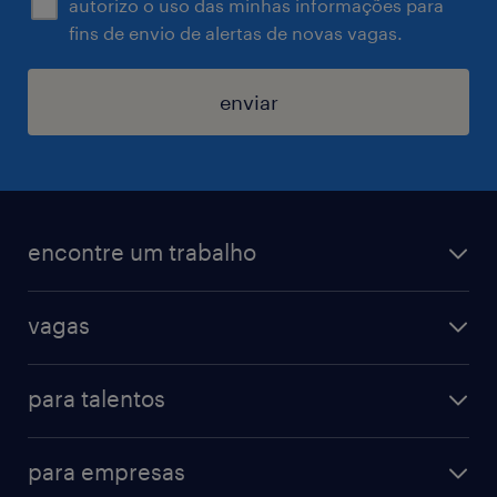
autorizo o uso das minhas informações para
fins de envio de alertas de novas vagas.
enviar
encontre um trabalho
todas as vagas
vagas
vagas na randstad
vendas & marketing
cadastre seu currículo
para talentos
engenharias & suprimentos
acesse o my randstad
operational
administrativo & secretariado
para empresas
professional
contact center