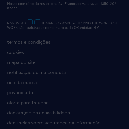
Nosso escritório de registro na Av. Francisco Matarazzo, 1350, 20º
relatório anual
andar.
contato
RANDSTAD,
HUMAN FORWARD e SHAPING THE WORLD OF
WORK são registradas como marcas da ©Randstad N.V.
termos e condições
cookies
mapa do site
notificação de má conduta
uso da marca
privacidade
alerta para fraudes
declaração de acessibilidade
denúncias sobre segurança da informação