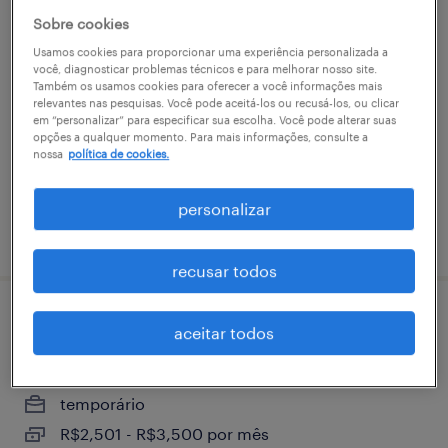
Sobre cookies
analista de serviços fiscais pleno
Usamos cookies para proporcionar uma experiência personalizada a
você, diagnosticar problemas técnicos e para melhorar nosso site.
curitiba, paraná
Também os usamos cookies para oferecer a você informações mais
relevantes nas pesquisas. Você pode aceitá-los ou recusá-los, ou clicar
temporário
em “personalizar” para especificar sua escolha. Você pode alterar suas
opções a qualquer momento. Para mais informações, consulte a
nossa
política de cookies.
personalizar
vaga postada em 19 fevereiro 2026
recusar todos
operador cnc
aceitar todos
curitiba, paraná
temporário
R$2,501 - R$3,500 por mês