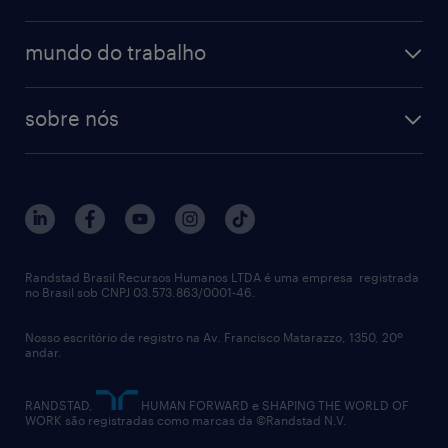
talent trends
enterprise
diversidade
bancos & seguradoras
operational
estudo de marca empregadora
soluções
contato
tecnologia da informação
mundo do trabalho
recrutamento especializado - professional
workpulse
contato
tecnologia no rh
RPO (Recruitment Process Outsourcing)
sobre nós
aquisição de talentos
recrutamento & gestão do talento temporário
sobre nós
gestão de talentos
outplacement
trabalhe conosco
notícias de rh
digital
imprensa
talent advisory services
políticas corporativas
Randstad Brasil Recursos Humanos LTDA é uma empresa registrada
no Brasil sob CNPJ 03.573.863/0001-46.
diversidade
Nosso escritório de registro na Av. Francisco Matarazzo, 1350, 20º
relatório anual
andar.
contato
RANDSTAD,
HUMAN FORWARD e SHAPING THE WORLD OF
WORK são registradas como marcas da ©Randstad N.V.