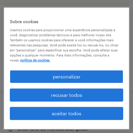
team leader (equipe logística) - goiânia -
Sobre cookies
go (sgo1_eba)
Usamos cookies para proporcionar uma experiência personalizada a
você, diagnosticar problemas técnicos e para melhorar nosso site.
Também os usamos cookies para oferecer a você informações mais
área rural de hidrolândia, goiás
relevantes nas pesquisas. Você pode aceitá-los ou recusá-los, ou clicar
temporário
em “personalizar” para especificar sua escolha. Você pode alterar suas
opções a qualquer momento. Para mais informações, consulte a
R$6,501 - R$7,500 por mês
nossa
política de cookies.
personalizar
vaga postada em 17 junho 2026
recusar todos
operador logístico ii (rotinas
aceitar todos
administrativas) - hidrolândia (go)
área rural de hidrolândia, goiás