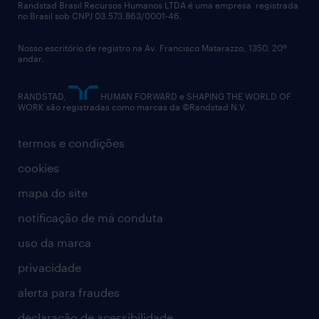
políticas corporativas
Randstad Brasil Recursos Humanos LTDA é uma empresa registrada
no Brasil sob CNPJ 03.573.863/0001-46.
diversidade
Nosso escritório de registro na Av. Francisco Matarazzo, 1350, 20º
relatório anual
andar.
contato
RANDSTAD,
HUMAN FORWARD e SHAPING THE WORLD OF
WORK são registradas como marcas da ©Randstad N.V.
termos e condições
cookies
mapa do site
notificação de má conduta
uso da marca
privacidade
alerta para fraudes
declaração de acessibilidade