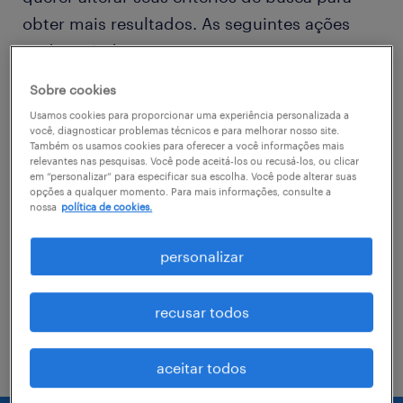
obter mais resultados. As seguintes ações
podem ajudar
Sobre cookies
Consider removing some of the filters
Usamos cookies para proporcionar uma experiência personalizada a
you have applied.
você, diagnosticar problemas técnicos e para melhorar nosso site.
Também os usamos cookies para oferecer a você informações mais
relevantes nas pesquisas. Você pode aceitá-los ou recusá-los, ou clicar
Você não encontrou a vaga no local em
em “personalizar” para especificar sua escolha. Você pode alterar suas
que procurava? Considere expandir o
opções a qualquer momento. Para mais informações, consulte a
nossa
política de cookies.
range de alcance para obter mais
resultados.
personalizar
Troque o nome da vaga, as palavras-
chave relacionadas. Verifique se você
recusar todos
digitou tudo certinho.
aceitar todos