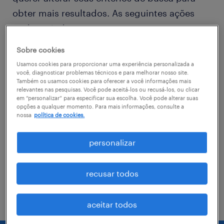
obter mais resultados. As seguintes ações
podem ajudar
Sobre cookies
Consider removing some of the filters
Usamos cookies para proporcionar uma experiência personalizada a
you have applied.
você, diagnosticar problemas técnicos e para melhorar nosso site.
Também os usamos cookies para oferecer a você informações mais
relevantes nas pesquisas. Você pode aceitá-los ou recusá-los, ou clicar
Você não encontrou a vaga no local em
em “personalizar” para especificar sua escolha. Você pode alterar suas
que procurava? Considere expandir o
opções a qualquer momento. Para mais informações, consulte a
nossa
política de cookies.
range de alcance para obter mais
resultados.
personalizar
Troque o nome da vaga, as palavras-
chave relacionadas. Verifique se você
recusar todos
digitou tudo certinho.
aceitar todos