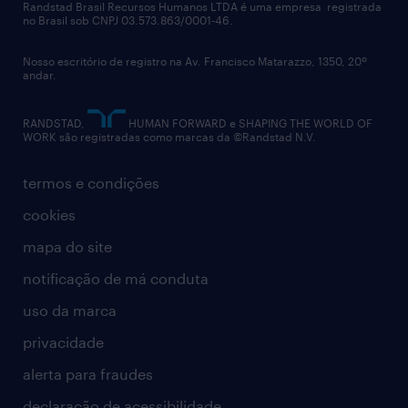
políticas corporativas
Randstad Brasil Recursos Humanos LTDA é uma empresa registrada
no Brasil sob CNPJ 03.573.863/0001-46.
diversidade
Nosso escritório de registro na Av. Francisco Matarazzo, 1350, 20º
relatório anual
andar.
contato
RANDSTAD,
HUMAN FORWARD e SHAPING THE WORLD OF
WORK são registradas como marcas da ©Randstad N.V.
termos e condições
cookies
mapa do site
notificação de má conduta
uso da marca
privacidade
alerta para fraudes
declaração de acessibilidade