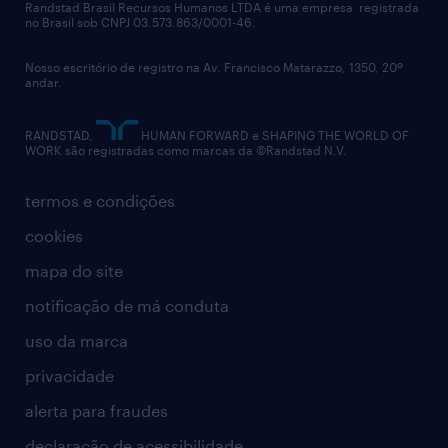
políticas corporativas
Randstad Brasil Recursos Humanos LTDA é uma empresa registrada
no Brasil sob CNPJ 03.573.863/0001-46.
diversidade
Nosso escritório de registro na Av. Francisco Matarazzo, 1350, 20º
relatório anual
andar.
contato
RANDSTAD,
HUMAN FORWARD e SHAPING THE WORLD OF
WORK são registradas como marcas da ©Randstad N.V.
termos e condições
cookies
mapa do site
notificação de má conduta
uso da marca
privacidade
alerta para fraudes
declaração de acessibilidade