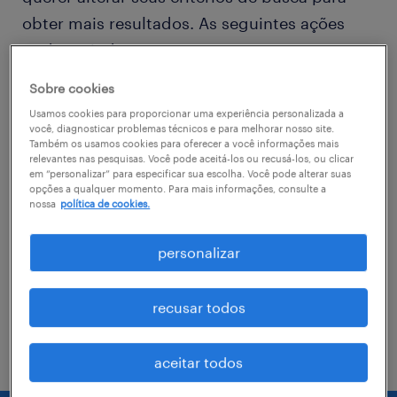
obter mais resultados. As seguintes ações
podem ajudar
Sobre cookies
Consider removing some of the filters
Usamos cookies para proporcionar uma experiência personalizada a
you have applied.
você, diagnosticar problemas técnicos e para melhorar nosso site.
Também os usamos cookies para oferecer a você informações mais
relevantes nas pesquisas. Você pode aceitá-los ou recusá-los, ou clicar
Você não encontrou a vaga no local em
em “personalizar” para especificar sua escolha. Você pode alterar suas
que procurava? Considere expandir o
opções a qualquer momento. Para mais informações, consulte a
nossa
política de cookies.
range de alcance para obter mais
resultados.
personalizar
Troque o nome da vaga, as palavras-
chave relacionadas. Verifique se você
recusar todos
digitou tudo certinho.
aceitar todos