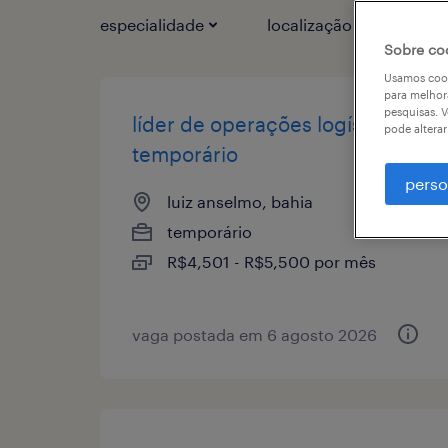
especialidade
localização
tipo
Sobre co
Usamos cook
para melhor
pesquisas. V
líder de operações logísticas -
pode altera
temporário
perso
luiz anselmo, bahia
temporário
R$4,501 - R$5,500 por mês
vaga postada em 6 agosto 2026