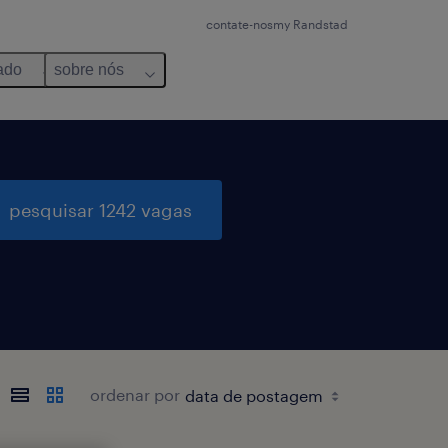
contate-nos
my Randstad
ado
sobre nós
pesquisar 1242 vagas
ordenar por