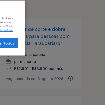
 técnicos e
antes nas
olha. Você
operador de corte e dobra -
de cookies.
afirmativa para pessoas com
deficiência - araucária/pr
ar todos
araucária, paraná
permanente
R$2,501 - R$3,500 por mês
vaga postada em 6 agosto 2026