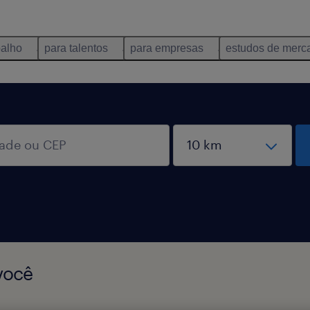
balho
para talentos
para empresas
estudos de merc
você