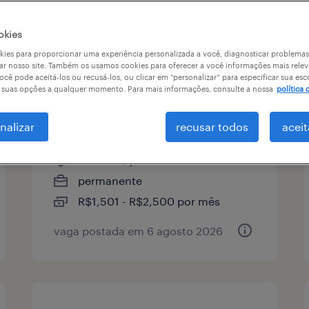
 de vaga
remuneração
okies
ies para proporcionar uma experiência personalizada a você, diagnosticar problemas
ar nosso site. Também os usamos cookies para oferecer a você informações mais relev
ocê pode aceitá-los ou recusá-los, ou clicar em “personalizar” para especificar sua esc
representante de envios i
r suas opções a qualquer momento. Para mais informações, consulte a nossa
política 
(auxiliar logístico) jp -
cascavel pr
nalizar
recusar todos
aceit
cascavel, paraná
permanente
R$1,501 - R$2,500 por mês
vaga postada em 6 agosto 2026